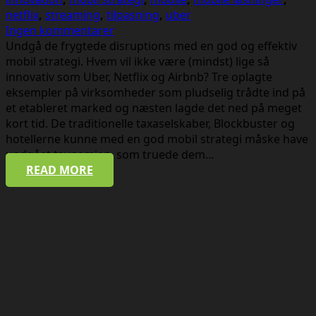
netflix
,
streaming
,
tilpasning
,
uber
Ingen kommentarer
Undgå de frygtede disruptions med en god og effektiv
mobil strategi. Hvem vil ikke være (mindst) lige så
innovativ som Uber, Netflix og Airbnb? Tre oplagte
eksempler på virksomheder som pludselig trådte ind på
et etableret marked og næsten lagde det ned på meget
kort tid. De traditionelle taxaselskaber, Blockbuster og
hotellerne kunne med en god mobil strategi måske have
undgået tsunamien, som truede dem…
READ MORE