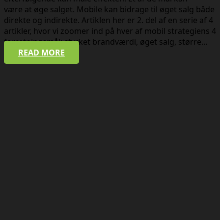
være at øge salget. Mobile kan bidrage til øget salg både
direkte og indirekte. Artiklen her er 2. del af en serie af 4
artikler, hvor vi zoomer ind på hver af mobil strategiens 4
forretningsmål: styrket brandværdi, øget salg, større…
READ MORE