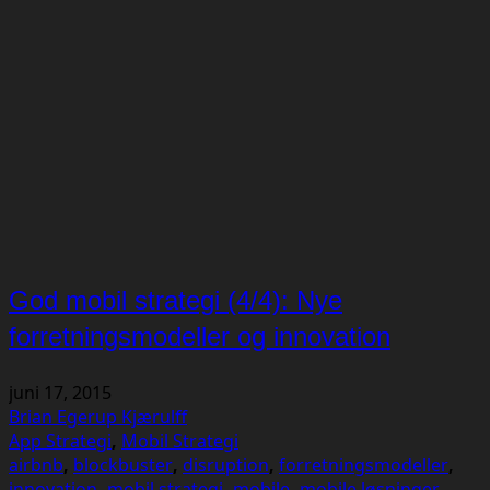
God mobil strategi (4/4): Nye
forretningsmodeller og innovation
juni 17, 2015
Brian Egerup Kjærulff
App Strategi
,
Mobil Strategi
airbnb
,
blockbuster
,
disruption
,
forretningsmodeller
,
innovation
,
mobil strategi
,
mobile
,
mobile løsninger
,