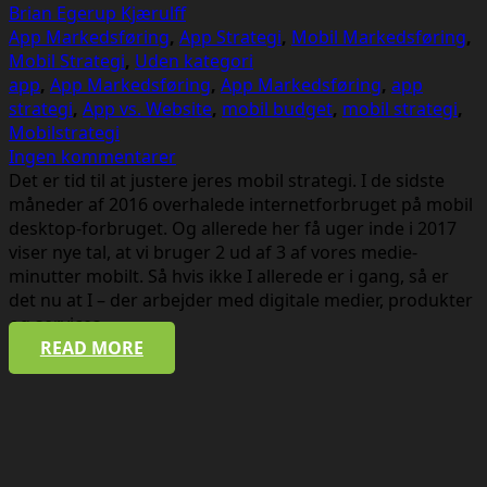
Brian Egerup Kjærulff
App Markedsføring
,
App Strategi
,
Mobil Markedsføring
,
Mobil Strategi
,
Uden kategori
app
,
App Markedsføring
,
App Markedsføring
,
app
strategi
,
App vs. Website
,
mobil budget
,
mobil strategi
,
Mobilstrategi
Ingen kommentarer
Det er tid til at justere jeres mobil strategi. I de sidste
måneder af 2016 overhalede internetforbruget på mobil
desktop-forbruget. Og allerede her få uger inde i 2017
viser nye tal, at vi bruger 2 ud af 3 af vores medie-
minutter mobilt. Så hvis ikke I allerede er i gang, så er
det nu at I – der arbejder med digitale medier, produkter
og services –…
READ MORE