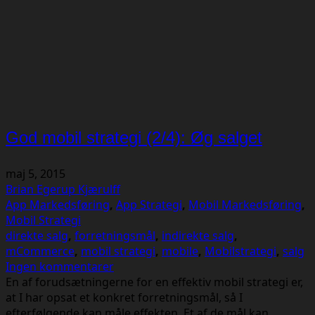
God mobil strategi (2/4): Øg salget
maj 5, 2015
Brian Egerup Kjærulff
App Markedsføring
,
App Strategi
,
Mobil Markedsføring
,
Mobil Strategi
direkte salg
,
forretningsmål
,
indirekte salg
,
mCommerce
,
mobil strategi
,
mobile
,
Mobilstrategi
,
salg
Ingen kommentarer
En af forudsætningerne for en effektiv mobil strategi er,
at I har opsat et konkret forretningsmål, så I
efterfølgende kan måle effekten. Et af de mål kan