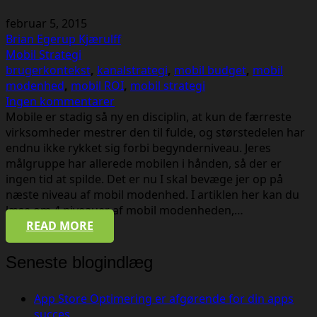
februar 5, 2015
Brian Egerup Kjærulff
Mobil Strategi
brugerkontekst
,
kanalstrategi
,
mobil budget
,
mobil
modenhed
,
mobil ROI
,
mobil strategi
Ingen kommentarer
Mobile er stadig så ny en disciplin, at kun de færreste
virksomheder mestrer den til fulde, og størstedelen har
endnu ikke rykket sig forbi begynderniveau. Jeres
målgruppe har allerede mobilen i hånden, så der er
ingen tid at spilde. Det er nu I skal bevæge jer op på
næste niveau af mobil modenhed. I artiklen her kan du
læse om 4 niveauer af mobil modenheden,…
READ MORE
Seneste blogindlæg
App Store Optimering er afgørende for din apps
succes