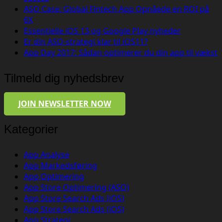
ASO Case: Global Fintech App Opnåede en ROI på
6X
Essentielle iOS 13 og Google Play nyheder
Er din ASO-strategi klar til iOS11?
App Day 2017: Sådan optimerer du din app til vækst
Tilmeld dig nyhedsbrev
JOIN NEWSLETTER NOW
Kategorier
App Analyse
App Markedsføring
App Optimering
App Store Optimering (ASO)
App Store Search Ads (iOS)
App Store Search Ads (iOS)
App Strategi