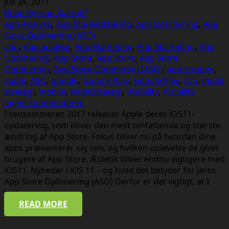
juli 24, 2017
Brian Egerup Kjærulff
App Analyse
,
App Markedsføring
,
App Optimering
,
App
Store Optimering (ASO)
app
,
App analyse
,
App Marketing
,
App Marketing
,
App
Optimering
,
App Store
,
App Store
,
App Store
Optimering
,
App Store Optimering (ASO)
,
app strategi
,
apple
,
ASO
,
google
,
Google Play
,
Google Play
,
iOS
,
mobil
strategi
,
mobile
,
Mobilstrategi
,
Visibility
,
Visibility
Ingen kommentarer
I sensommeren 2017 releaser Apple deres iOS11-
opdatering, som bliver den mest omfattende og største
ændring af App Store. Fokus bliver nu på hvordan dine
apps præsenterer sig selv, og hvilken oplevelse de giver
brugere af App Store. Æstetik bliver endnu vigtigere med
iOS11. Nyheder i iOS 11 – og hvad det betyder for jeres
App Store Optimering (ASO) Derfor er det vigtigt, at I
har…
READ MORE