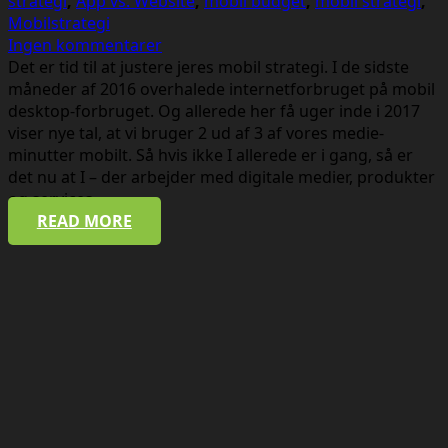
strategi
,
App vs. Website
,
mobil budget
,
mobil strategi
,
Mobilstrategi
Ingen kommentarer
Det er tid til at justere jeres mobil strategi. I de sidste
måneder af 2016 overhalede internetforbruget på mobil
desktop-forbruget. Og allerede her få uger inde i 2017
viser nye tal, at vi bruger 2 ud af 3 af vores medie-
minutter mobilt. Så hvis ikke I allerede er i gang, så er
det nu at I – der arbejder med digitale medier, produkter
og services –…
READ MORE