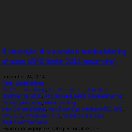
5 strategier til succesfuld markedsføring
af apps (APS Berlin 2014 opsamling)
november 24, 2014
Peter Godtfredsen
App Markedsføring
,
App Optimering
,
App Store
Optimering (ASO)
,
App Strategi
,
Mobil Markedsføring
,
Mobil Optimering
,
Mobil Strategi
App Markedsføring
,
App Store Optimering (ASO)
,
APS
,
APS 2014
,
APS Berlin 2014
,
Mobile Vækst Tårn
Ingen kommentarer
Hvad er de vigtigste strategier for at skabe