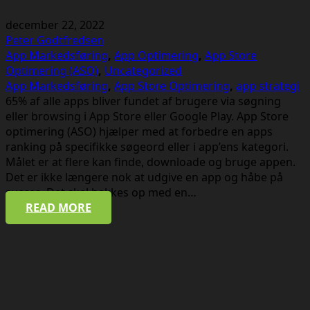
december 22, 2022
Peter Godtfredsen
App Markedsføring
,
App Optimering
,
App Store
Optimering (ASO)
,
Uncategorized
App Markedsføring
,
App Store Optimering
,
app strategi
65% af alle apps bliver fundet af brugere via søgning
eller browsing i App Store eller Google Play. App Store
optimering (ASO) hjælper med at forbedre en apps
ranking på specifikke søgeord eller i app’ens kategori.
Målet er at flere kan finde, downloade og bruge appen.
Det er ikke længere nok at udgive en app og håbe på
succes. Det skal bakkes op med en…
READ MORE