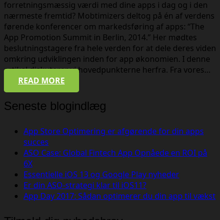
forretningsmæssig værdi med dine apps i dag og i den
nærmeste fremtid? Mobtimizers deltog på én af verdens
førende konferencer om markedsføring af apps: “The
App Promotion Summit in Berlin, 2014.” Her mødtes
beslutningstagere fra hele verden for at dele deres viden
omkring udviklingen inden for app økonomien. I denne
artikel diskuterer vi hovedpunkterne herfra. Fra vores…
READ MORE
Seneste blogindlæg
App Store Optimering er afgørende for din apps
succes
ASO Case: Global Fintech App Opnåede en ROI på
6X
Essentielle iOS 13 og Google Play nyheder
Er din ASO-strategi klar til iOS11?
App Day 2017: Sådan optimerer du din app til vækst