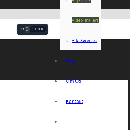
Video Trailers
CTRL
K
Alle Services
Blog
Om Os
Kontakt