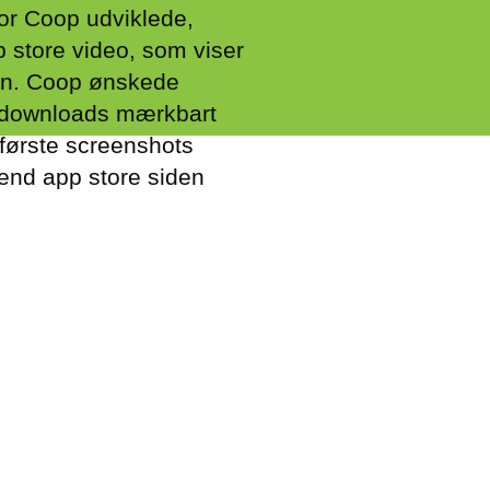
or Coop udviklede,
 store video, som viser
en. Coop ønskede
e downloads mærkbart
 første screenshots
end app store siden
Danske Spil
af 2016 deres app med
som fremadrettet skal
e at de aldrig går glip
registrere spillene på
Store Video som netop