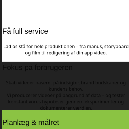
Få full service
Lad os stå for hele produktionen – fra manus, storyboard
og film til redigering af din app video.
Fokus på forbrugeren
Skab videoer baseret på indsigter, brand budskaber og
kundens behov.
Vi producerer videoer på baggrund af data – og tester
konstant vores hypoteser gennem eksperimenter og
dokumenterer værdien.
Planlæg & målret