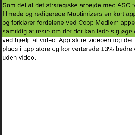
Som del af det strategiske arbejde med ASO f
filmede og redigerede Mobtimizers en kort app
og forklarer fordelene ved Coop Medlem app
samtidig at teste om det det kan lade sig øg
ved hjælp af video. App store videoen tog det
plads i app store og konverterede 13% bedre 
uden video.
Danske Spil relancerede i slutningen 
fokus på appens indbyggede ‘Spilkort’, 
skabe større tryghed for brugerne, og sikr
af en gevinst, så længe de husker at 
kortet. Mobtimizers udviklede en App 