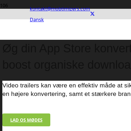
kontakt@mobtimizers.com
Dansk
App Store Video Trailers
Øg din App Store konvert
boost organiske downloa
Video trailers kan være en effektiv måde at si
en højere konvertering, samt et stærkere bran
WeShare, 
LAD OS MØDES
Som led i lanceringen af WeShare appen øns