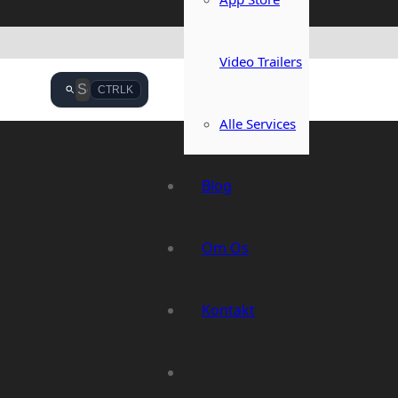
Video Trailers
CTRL
K
Alle Services
Blog
Om Os
Kontakt