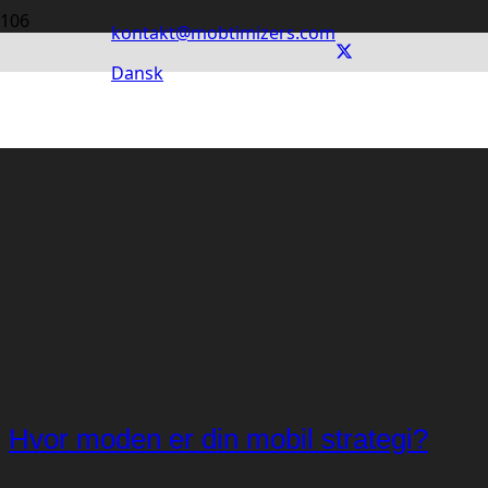
kontakt@mobtimizers.com
Dansk
Hvor moden er din mobil strategi?