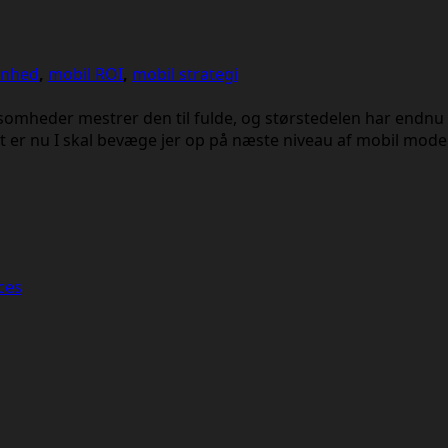
enhed
,
mobil ROI
,
mobil strategi
irksomheder mestrer den til fulde, og størstedelen har endnu
Det er nu I skal bevæge jer op på næste niveau af mobil mod
ces