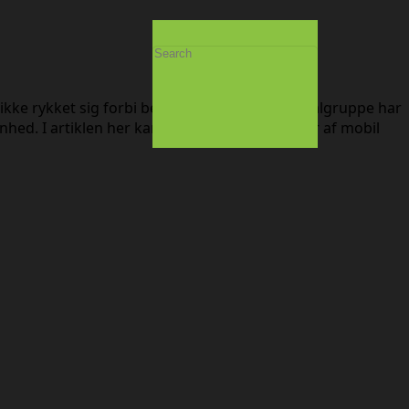
 ikke rykket sig forbi begynderniveau. Jeres målgruppe har
enhed. I artiklen her kan du læse om 4 niveauer af mobil