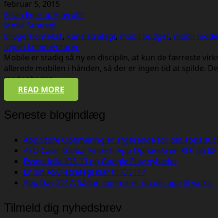
februar 5, 2015
Brian Egerup Kjærulff
Mobil Strategi
brugerkontekst
,
kanalstrategi
,
mobil budget
,
mobil mod
Ingen kommentarer
Mobile er stadig så ny en disciplin, at kun de færreste v
allerede mobilen i hånden, så der er ingen tid at spilde. 
modenheden,…
READ MORE
Seneste blogindlæg
App Store Optimering er afgørende for din apps suc
ASO Case: Global Fintech App Opnåede en ROI på 6X
Essentielle iOS 13 og Google Play nyheder
Er din ASO-strategi klar til iOS11?
App Day 2017: Sådan optimerer du din app til vækst
Tilmeld dig nyhedsbrev