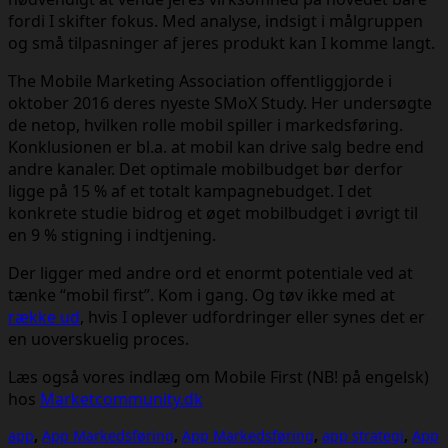
fordi I skifter fokus. Med analyse, indsigt i målgruppen
og små tilpasninger af jeres produkt kan I komme langt.
The Mobile Marketing Association offentliggjorde i
oktober 2016 deres nyeste SMoX Study. Her undersøgte
de netop, hvilken rolle mobil spiller i markedsføring.
Konklusionen er bl.a. at mobil kan drive salg bedre end
andre kanaler. Det optimale mobilbudget bør derfor
ligge på 15 % af et totalt kampagnebudget. I det
konkrete studie bidrog et øget mobilbudget i øvrigt til
en 9 % stigning i indtjening.
Der ligger med andre ord et enormt potentiale ved at
tænke “mobil first”. Kom i gang. Og tøv ikke med at
række ud
, hvis I oplever udfordringer eller synes det er
en uoverskuelig proces.
Læs også vores indlæg om Mobile First (NB! på engelsk)
hos
Marketcommunity.dk
app
,
App Markedsføring
,
App Markedsføring
,
app strategi
,
App