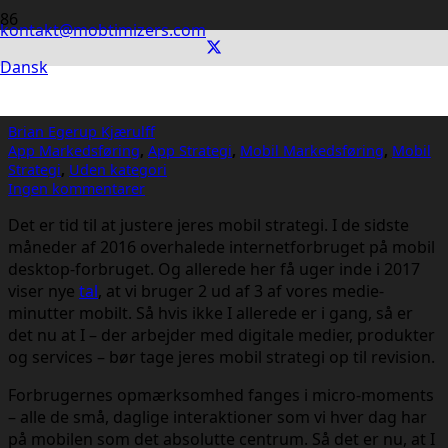
kontakt@mobtimizers.com
Tænk ‘mobile first’ ind i din
Dansk
forretningsstrategi – det betaler sig
Brian Egerup Kjærulff
App Markedsføring
,
App Strategi
,
Mobil Markedsføring
,
Mobil
Strategi
,
Uden kategori
Ingen kommentarer
Det er tid til at justere jeres mobil strategi. I de sidste
måneder af 2016 overhalede internetforbruget på mobil
desktop-forbruget. Og allerede her få uger inde i 2017
viser nye
tal
, at vi bruger 2 ud af 3 af vores medie-
minutter mobilt. Så hvis ikke I allerede er i gang, så er
det nu at I – der arbejder med digitale medier, produkter
og services – bør tage jeres mobil strategi op til revision.
Forbrugernes opmærksomhed fanges i micro-moments
– alle de små, daglige interaktioner som vi hver dag har
på mobilen som det absolutte centrum. Så det er nu, at I