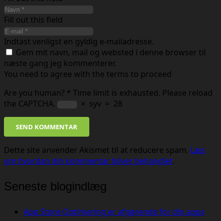
Fill out this field
Indtast venligst en gyldig e-mailadresse.
Gem mit navn, mail og websted i denne browser til
næste gang jeg kommenterer.
You need to agree with the terms to proceed
Are you human?
*
Time limit is exhausted. Please reload
the CAPTCHA.
×
syv
=
28
SEND KOMMENTAR
Dette site anvender Akismet til at reducere spam.
Læs
om hvordan din kommentar bliver behandlet
.
Seneste blogindlæg
App Store Optimering er afgørende for din apps