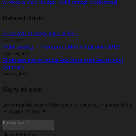
vs. Website
,
mobil budget
,
mobil strategi
,
Mobilstrategi
Related Posts
Er din ASO-strategi klar til iOS11?
juli 24, 2017
Mobil strategi – Prioriterer I Mobile højt nok i 2015?
januar 28, 2015
Få din app øverst i Apple App Store med Search Ads i
Danmark
marts 1, 2017
Skriv et svar
Din e-mailadresse vil ikke blive publiceret.
Krævede felter
er markeret med
*
Fill out this field