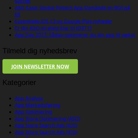
succes
ASO Case: Global Fintech App Opnåede en ROI på
6X
Essentielle iOS 13 og Google Play nyheder
Er din ASO-strategi klar til iOS11?
App Day 2017: Sådan optimerer du din app til vækst
Tilmeld dig nyhedsbrev
JOIN NEWSLETTER NOW
Kategorier
App Analyse
App Markedsføring
App Optimering
App Store Optimering (ASO)
App Store Search Ads (iOS)
App Store Search Ads (iOS)