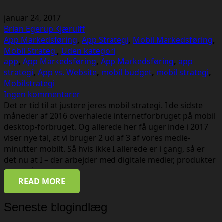
januar 24, 2017
Brian Egerup Kjærulff
App Markedsføring
,
App Strategi
,
Mobil Markedsføring
,
Mobil Strategi
,
Uden kategori
app
,
App Markedsføring
,
App Markedsføring
,
app
strategi
,
App vs. Website
,
mobil budget
,
mobil strategi
,
Mobilstrategi
Ingen kommentarer
Det er tid til at justere jeres mobil strategi. I de sidste
måneder af 2016 overhalede internetforbruget på mobil
desktop-forbruget. Og allerede her få uger inde i 2017
viser nye tal, at vi bruger 2 ud af 3 af vores medie-
minutter mobilt. Så hvis ikke I allerede er i gang, så er
det nu at I – der arbejder med digitale medier, produkter
og services –…
READ MORE
Seneste blogindlæg