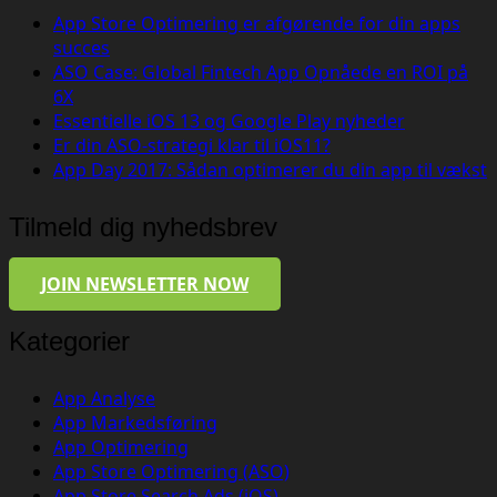
App Store Optimering er afgørende for din apps
succes
ASO Case: Global Fintech App Opnåede en ROI på
6X
Essentielle iOS 13 og Google Play nyheder
Er din ASO-strategi klar til iOS11?
App Day 2017: Sådan optimerer du din app til vækst
Tilmeld dig nyhedsbrev
JOIN NEWSLETTER NOW
Kategorier
App Analyse
App Markedsføring
App Optimering
App Store Optimering (ASO)
App Store Search Ads (iOS)