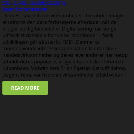
Ads
,
digital
,
mobile strategy
Ingen kommentarer
De mest succesfulde virksomheder i fremtiden magter
at udnytte den data forbrugerne efterlader, når de
bruger de digitale medier. Digitalisering har længe
udfordret danske e-handelsvirksomheder – fordi
udviklingen går så stærkt. FDIH, Danmarks
toneangivende interesseorganisation for danske e-
handelsvirksomheder og deres leverandører har netop
afholdt deres populære, årlige e-handelskonference i
København. Mobtimizers Brian Egerup Kjærulff deltog.
Dagens tema var hvordan virksomheder effektivt kan
bruge data i…
READ MORE