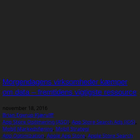
Morgendagens virksomheder kæmper
om data – fremtidens vigtigste ressource
november 18, 2016
Brian Egerup Kjærulff
App Store Optimering (ASO)
,
App Store Search Ads (iOS)
,
Mobil Markedsføring
,
Mobil Strategi
App Optimization
,
Apple App Store
,
Apple Store Search