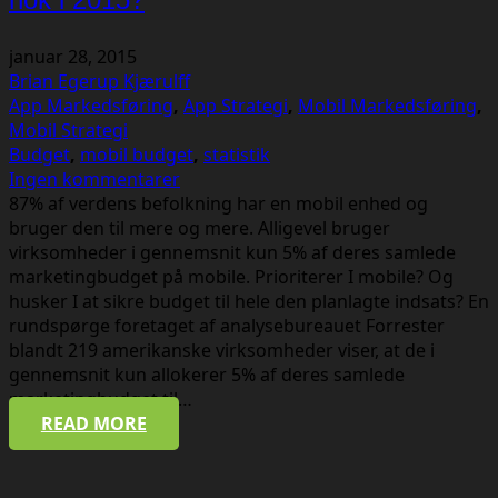
januar 28, 2015
Brian Egerup Kjærulff
App Markedsføring
,
App Strategi
,
Mobil Markedsføring
,
Mobil Strategi
Budget
,
mobil budget
,
statistik
Ingen kommentarer
87% af verdens befolkning har en mobil enhed og
bruger den til mere og mere. Alligevel bruger
virksomheder i gennemsnit kun 5% af deres samlede
marketingbudget på mobile. Prioriterer I mobile? Og
husker I at sikre budget til hele den planlagte indsats? En
rundspørge foretaget af analysebureauet Forrester
blandt 219 amerikanske virksomheder viser, at de i
gennemsnit kun allokerer 5% af deres samlede
marketingbudget til…
READ MORE