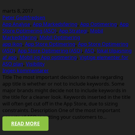
marts 8, 2017
Peter Godtfredsen
App Analyse
,
App Markedsføring
,
App Optimering
,
App
Store Optimering (ASO)
,
App Strategi
,
Mobil
Markedsføring
,
Mobil Optimering
app ikon
,
App Store Optimering
,
App Store Optimering
(ASO)
,
App Store Optimering (ASO)
,
ASO
,
lokal tilpasning
af app
,
Mobil og App optimering
,
Vigtige elementer for
ASO plan
,
Visibility
Ingen kommentarer
Title The most important decision to make regarding
app title is whether or not to include keywords. Some
major brands might decide not to include keywords in
the title for a cleaner look. Keywords inserted in the title
will often get cut off in the App Store, due to sizing
constraints. Description One of the most important
aspects of ASO is getting your customers to…
READ MORE