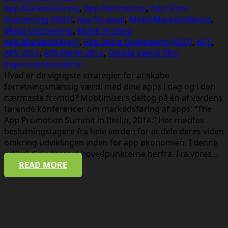
App Markedsføring
,
App Optimering
,
App Store
Optimering (ASO)
,
App Strategi
,
Mobil Markedsføring
,
Mobil Optimering
,
Mobil Strategi
App Markedsføring
,
App Store Optimering (ASO)
,
APS
,
APS 2014
,
APS Berlin 2014
,
Mobile Vækst Tårn
Ingen kommentarer
Hvad er de vigtigste strategier for at skabe
forretningsmæssig værdi med dine apps i dag og i den
nærmeste fremtid? Mobtimizers deltog på én af verdens
førende konferencer om markedsføring af apps: “The
App Promotion Summit in Berlin, 2014.” Her mødtes
beslutningstagere fra hele verden for at dele deres viden
omkring udviklingen inden for app økonomien. I denne
artikel diskuterer vi hovedpunkterne herfra. Fra vores…
READ MORE