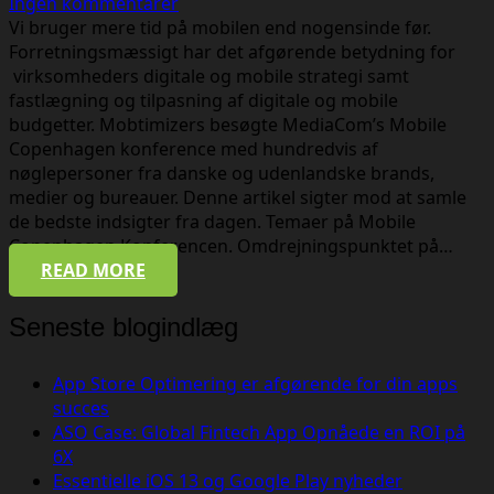
Ingen kommentarer
Vi bruger mere tid på mobilen end nogensinde før.
Forretningsmæssigt har det afgørende betydning for
virksomheders digitale og mobile strategi samt
fastlægning og tilpasning af digitale og mobile
budgetter. Mobtimizers besøgte MediaCom’s Mobile
Copenhagen konference med hundredvis af
nøglepersoner fra danske og udenlandske brands,
medier og bureauer. Denne artikel sigter mod at samle
de bedste indsigter fra dagen. Temaer på Mobile
Copenhagen Konferencen. Omdrejningspunktet på…
READ MORE
Seneste blogindlæg
App Store Optimering er afgørende for din apps
succes
ASO Case: Global Fintech App Opnåede en ROI på
6X
Essentielle iOS 13 og Google Play nyheder