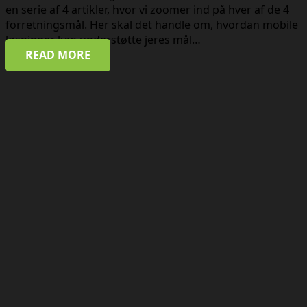
en serie af 4 artikler, hvor vi zoomer ind på hver af de 4
forretningsmål. Her skal det handle om, hvordan mobile
løsninger kan understøtte jeres mål…
READ MORE