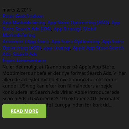
marts 2, 2017
Peter Godtfredsen
App Markedsføring
,
App Store Optimering (ASO)
,
App
Store Search Ads (iOS)
,
App Strategi
,
Mobil
Markedsføring
Annoncer i App Store
,
App Store Optimering
,
App Store
Optimering (ASO)
,
app strategi
,
Apple App Store Search
Ads
,
Search Ads
Ingen kommentarer
Nu er det muligt at få annoncer på Apple App Store.
Mobtimizers anbefaler det nye format Search Ads. Vi har
allerede arbejdet med det nye annonceformat for en
kunde i USA og kan efter kun få måneders arbejde
konkludere, at Search Ads virker. Apple introducerede
Search Ads i USA med iOS 10 i oktober 2016. Formatet
lanceres efter sigende i Europa inden for kort tid.…
READ MORE