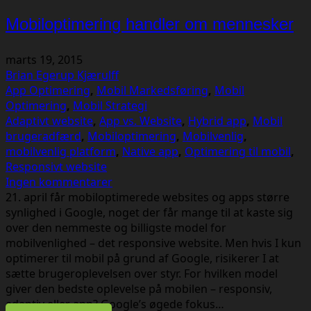
Mobiloptimering handler om mennesker
marts 19, 2015
Brian Egerup Kjærulff
App Optimering
,
Mobil Markedsføring
,
Mobil
Optimering
,
Mobil Strategi
Adaptivt website
,
App vs. Website
,
Hybrid app
,
Mobil
brugeradfærd
,
Mobiloptimering
,
Mobilvenlig
,
mobilvenlig platform
,
Native app
,
Optimering til mobil
,
Responsivt website
Ingen kommentarer
21. april får mobiloptimerede websites og apps større
synlighed i Google, noget der får mange til at kaste sig
over den nemmeste og billigste model for
mobilvenlighed – det responsive website. Men hvis I kun
optimerer til mobil på grund af Google, risikerer I at
sætte brugeroplevelsen over styr. For hvilken model
giver den bedste oplevelse på mobilen – responsiv,
adaptiv eller app? Google’s øgede fokus…