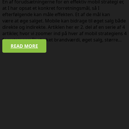
En af forudsætningerne for en effektiv mobil strategi er,
at I har opsat et konkret forretningsmål, så I
efterfølgende kan måle effekten. Et af de mål kan
være at øge salget. Mobile kan bidrage til øget salg både
direkte og indirekte. Artiklen her er 2. del af en serie af 4
artikler, hvor vi zoomer ind på hver af mobil strategiens 4
forretningsmål: styrket brandværdi, øget salg, større…
READ MORE