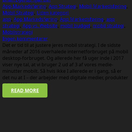
App Markedsføring
,
App Strategi
,
Mobil Markedsføring
,
Mobil Strategi
,
Uden kategori
app
,
App Markedsføring
,
App Markedsføring
,
app
strategi
,
App vs. Website
,
mobil budget
,
mobil strategi
,
Mobilstrategi
Ingen kommentarer
Det er tid til at justere jeres mobil strategi. I de sidste
måneder af 2016 overhalede internetforbruget på mobil
desktop-forbruget. Og allerede her få uger inde i 2017
viser nye tal, at vi bruger 2 ud af 3 af vores medie-
minutter mobilt. Så hvis ikke I allerede er i gang, så er
det nu at I – der arbejder med digitale medier, produkter
og services –…
READ MORE