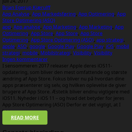
juli 24, 2017
Brian Egerup Kjærulff
App Analyse
,
App Markedsføring
,
App Optimering
,
App
Store Optimering (ASO)
app
,
App analyse
,
App Marketing
,
App Marketing
,
App
Optimering
,
App Store
,
App Store
,
App Store
Optimering
,
App Store Optimering (ASO)
,
app strategi
,
apple
,
ASO
,
google
,
Google Play
,
Google Play
,
iOS
,
mobil
strategi
,
mobile
,
Mobilstrategi
,
Visibility
,
Visibility
Ingen kommentarer
I sensommeren 2017 releaser Apple deres iOS11-
opdatering, som bliver den mest omfattende og største
ændring af App Store. Fokus bliver nu på hvordan dine
apps præsenterer sig selv, og hvilken oplevelse de giver
brugere af App Store. Æstetik bliver endnu vigtigere med
iOS11. Nyheder i iOS 11 – og hvad det betyder for jeres
App Store Optimering (ASO) Derfor er det vigtigt, at I
har…
READ MORE