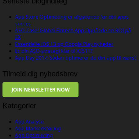
Seneste blogindlæg
App Store Optimering er afgørende for din apps
succes
ASO Case: Global Fintech App Opnåede en ROI på
6X
Essentielle iOS 13 og Google Play nyheder
Er din ASO-strategi klar til iOS11?
App Day 2017: Sådan optimerer du din app til vækst
Tilmeld dig nyhedsbrev
JOIN NEWSLETTER NOW
Kategorier
App Analyse
App Markedsføring
App Optimering