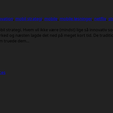
ovation
,
mobil strategi
,
mobile
,
mobile løsninger
,
netflix
,
st
l strategi. Hvem vil ikke være (mindst) lige så innovativ s
rked og næsten lagde det ned på meget kort tid. De traditi
som truede dem…
ces