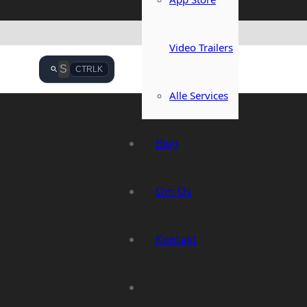
Video Trailers
CTRL
K
Alle Services
Blog
Om Os
Kontakt