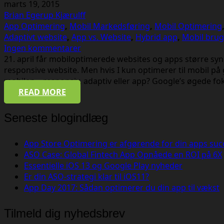
marts 19, 2015
Brian Egerup Kjærulff
App Optimering
,
Mobil Markedsføring
,
Mobil Optimering
Adaptivt website
,
App vs. Website
,
Hybrid app
,
Mobil bru
Ingen kommentarer
21. april får mobiloptimerede websites og apps større syn
responsive website. Men hvis I kun optimerer til mobil på 
mobilen – responsiv, adaptiv eller app? Google’s øgede f
READ MORE
Seneste blogindlæg
App Store Optimering er afgørende for din apps suc
ASO Case: Global Fintech App Opnåede en ROI på 6X
Essentielle iOS 13 og Google Play nyheder
Er din ASO-strategi klar til iOS11?
App Day 2017: Sådan optimerer du din app til vækst
Tilmeld dig nyhedsbrev