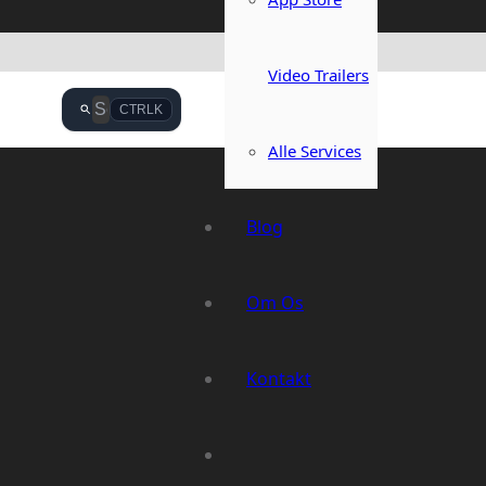
Video Trailers
CTRL
K
Alle Services
Blog
Om Os
Kontakt