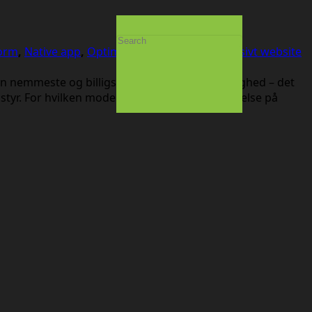
form
,
Native app
,
Optimering til mobil
,
Responsivt website
den nemmeste og billigste model for mobilvenlighed – det
 styr. For hvilken model giver den bedste oplevelse på