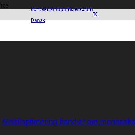
kontakt@mobtimizers.com
Dansk
Mobiloptimering handler om menneske