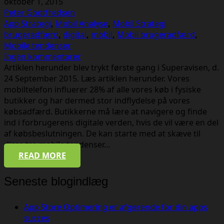
oktober 1, 2015
Peter Godtfredsen
App Strategi
,
Mobil Analyse
,
Mobil Strategi
brugeradfærd
,
digital
,
mobil
,
Mobil brugeradfærd
,
Mobile tendenser
Ingen kommentarer
Artiklen herunder blev trykt første gang i Superavisen, d.
24 September 2015. Læs artiklen herunder. Vores
mobiltelefon influerer 28% af alle vores køb i fysiske
butikker og har dermed stor indflydelse på vores
købsadfærd. Butikkerne må lære at navigere og finde
ind i forbrugerens digitale verden, hvis de vil være en del
af købsbeslutningen. De kan starte med at skæve til
disse tre mobile tendenser…
READ MORE
Seneste blogindlæg
App Store Optimering er afgørende for din apps
succes