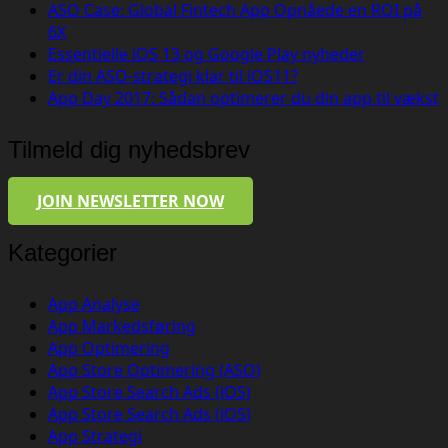
ASO Case: Global Fintech App Opnåede en ROI på
6X
Essentielle iOS 13 og Google Play nyheder
Er din ASO-strategi klar til iOS11?
App Day 2017: Sådan optimerer du din app til vækst
Tilmeld dig nyhedsbrev
JOIN NEWSLETTER NOW
Kategorier
App Analyse
App Markedsføring
App Optimering
App Store Optimering (ASO)
App Store Search Ads (iOS)
App Store Search Ads (iOS)
App Strategi